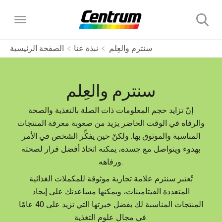
سنترم والعِلم
نبذة عنا
الصفحة الرئيسية
المنتجات
سنترم والعِلم
متعددات فيتامينات سنترم
نبذة عنا
إنّ تزايد حجم المعلومات ذات الصلة بالتغذية والصحة
والرفاه في الوقت الحاضر يزيد من صعوبة معرفة المنتجات
سنترم للسيدات
المكملات الغذائية المستهدفة
سنترم والعِلم
المناسبة والموثوق بها. ولكنْ حين يفكِّر الشخص في الأمر
اختر منتج سنترم المناسب
سنترم مدعم باللوتين
بهدوء ويتواصل مع جسده، يمكنه اتخاذ أفضل قرار لصحته
سنترم للطاقة
الأسئلة المتكررة
ورفاهه.
سنترم فضي مدعم باللوتين
الأسئلة المتكررة
تُعتبر سنترم علامة تجارية موثوقة للمكملات الغذائية
سنترم للرجال
المتعددة الفيتامينات، ويمكنها مساعدتك على إيجاد
تاريخنا
المنتجات المناسبة لك بفضل خبرتها التي تزيد على 40 عامًا
في مجال علوم التغذية.